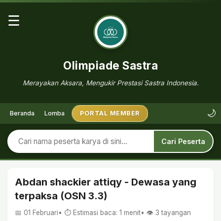
☰
Olimpiade Sastra
Merayakan Aksara, Mengukir Prestasi Sastra Indonesia.
🌙
Beranda
Lomba
PORTAL MEMBER
Cari Peserta
Abdan shackier attiqy - Dewasa yang
terpaksa (OSN 3.3)
📅 01 Februari
• ⏱ Estimasi baca: 1 menit
• 👁️
3
tayangan