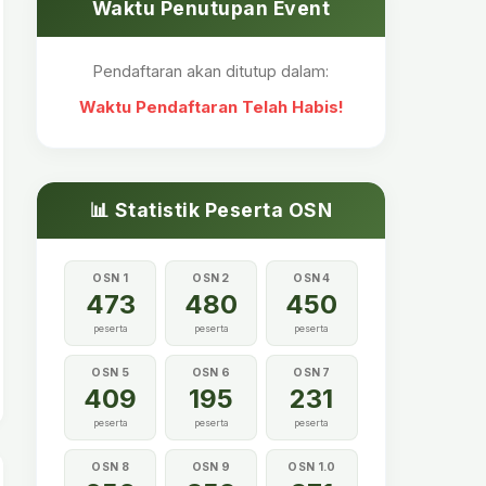
Waktu Penutupan Event
Pendaftaran akan ditutup dalam:
Waktu Pendaftaran Telah Habis!
📊 Statistik Peserta OSN
OSN 1
OSN 2
OSN 4
473
480
450
peserta
peserta
peserta
OSN 5
OSN 6
OSN 7
409
195
231
peserta
peserta
peserta
OSN 8
OSN 9
OSN 1.0