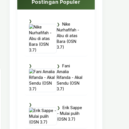
Postingan Populer
Nike
Nurhafifah -
Abu di atas
Bara (OSN
3.7)
Fani
Amalia
Rifanda - Akal
Sendu (OSN
3.7)
Erik Sappe
- Mulai pulih
(OSN 3.7)