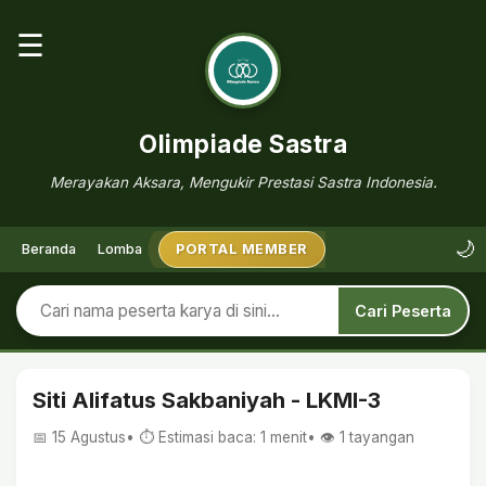
☰
Olimpiade Sastra
Merayakan Aksara, Mengukir Prestasi Sastra Indonesia.
🌙
Beranda
Lomba
PORTAL MEMBER
Cari Peserta
Siti Alifatus Sakbaniyah - LKMI-3
📅 15 Agustus
• ⏱ Estimasi baca: 1 menit
• 👁️
1
tayangan