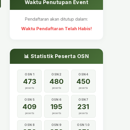
Waktu Penutupan Event
Pendaftaran akan ditutup dalam:
Waktu Pendaftaran Telah Habis!
📊 Statistik Peserta OSN
OSN 1
OSN 2
OSN 4
473
480
450
peserta
peserta
peserta
OSN 5
OSN 6
OSN 7
409
195
231
peserta
peserta
peserta
OSN 8
OSN 9
OSN 1.0