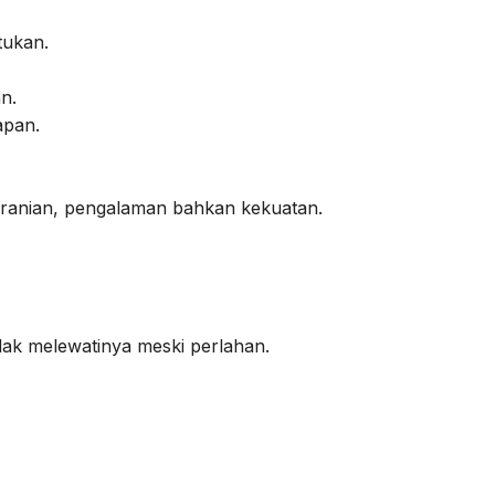
tukan.
n.
apan.
beranian, pengalaman bahkan kekuatan.
dak melewatinya meski perlahan.