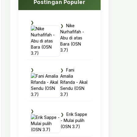
Postingan Populer
Nike
Nurhafifah -
Abu di atas
Bara (OSN
3.7)
Fani
Amalia
Rifanda - Akal
Sendu (OSN
3.7)
Erik Sappe
- Mulai pulih
(OSN 3.7)