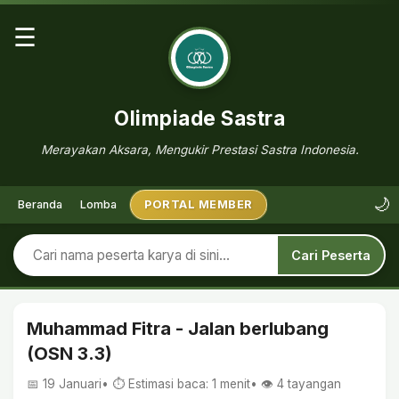
☰
Olimpiade Sastra
Merayakan Aksara, Mengukir Prestasi Sastra Indonesia.
🌙
Beranda
Lomba
PORTAL MEMBER
Cari Peserta
Muhammad Fitra - Jalan berlubang
(OSN 3.3)
📅 19 Januari
• ⏱ Estimasi baca: 1 menit
• 👁️
4
tayangan