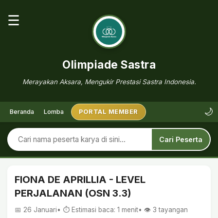
☰
Olimpiade Sastra
Merayakan Aksara, Mengukir Prestasi Sastra Indonesia.
🌙
Beranda
Lomba
PORTAL MEMBER
Cari Peserta
FIONA DE APRILLIA - LEVEL
PERJALANAN (OSN 3.3)
📅 26 Januari
• ⏱ Estimasi baca: 1 menit
• 👁️
3
tayangan