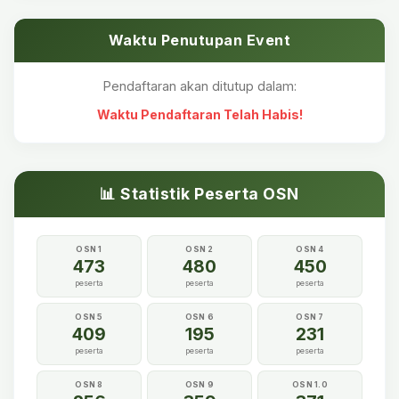
Waktu Penutupan Event
Pendaftaran akan ditutup dalam:
Waktu Pendaftaran Telah Habis!
📊 Statistik Peserta OSN
OSN 1
OSN 2
OSN 4
473
480
450
peserta
peserta
peserta
OSN 5
OSN 6
OSN 7
409
195
231
peserta
peserta
peserta
OSN 8
OSN 9
OSN 1.0