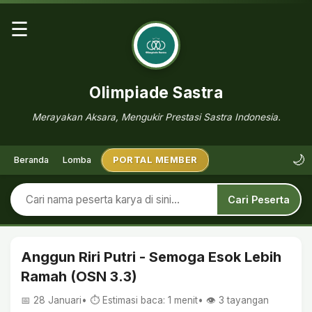
☰
Olimpiade Sastra
Merayakan Aksara, Mengukir Prestasi Sastra Indonesia.
🌙
Beranda
Lomba
PORTAL MEMBER
Cari Peserta
Anggun Riri Putri - Semoga Esok Lebih
Ramah (OSN 3.3)
📅 28 Januari
• ⏱ Estimasi baca: 1 menit
• 👁️
3
tayangan