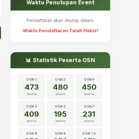
Waktu Penutupan Event
Pendaftaran akan ditutup dalam:
Waktu Pendaftaran Telah Habis!
📊 Statistik Peserta OSN
OSN 1
OSN 2
OSN 4
473
480
450
peserta
peserta
peserta
OSN 5
OSN 6
OSN 7
409
195
231
peserta
peserta
peserta
OSN 8
OSN 9
OSN 1.0