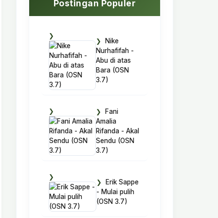
Postingan Populer
Nike
Nurhafifah -
Abu di atas
Bara (OSN
3.7)
Fani
Amalia
Rifanda - Akal
Sendu (OSN
3.7)
Erik Sappe
- Mulai pulih
(OSN 3.7)