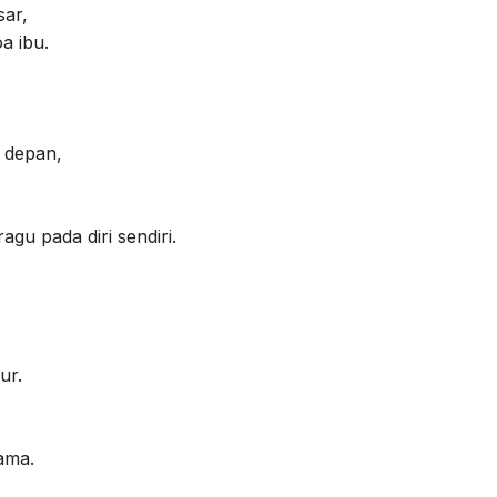
sar,
a ibu.
 depan,
gu pada diri sendiri.
ur.
ama.