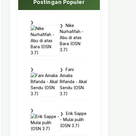
Postingan Populer
Nike
Nurhafifah -
Abu di atas
Bara (OSN
3.7)
Fani
Amalia
Rifanda - Akal
Sendu (OSN
3.7)
Erik Sappe
- Mulai pulih
(OSN 3.7)