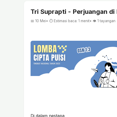
Tri Suprapti - Perjuangan di
📅 10 Mei
• ⏱ Estimasi baca: 1 menit
• 👁️
1
tayangan
Di dalam nestapa