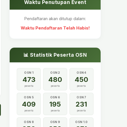
Waktu Penutupan Event
Pendaftaran akan ditutup dalam:
Waktu Pendaftaran Telah Habis!
📊 Statistik Peserta OSN
OSN 1
OSN 2
OSN 4
473
480
450
peserta
peserta
peserta
OSN 5
OSN 6
OSN 7
409
195
231
peserta
peserta
peserta
OSN 8
OSN 9
OSN 1.0