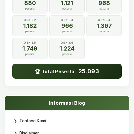
880
1.121
968
peserta
peserta
peserta
OSN 3.2
OSN 3.3
OSN 3.4
1.182
966
1.367
peserta
peserta
peserta
OSN 3.5
OSN 3.6
1.749
1.224
peserta
peserta
25.093
🏆 Total Peserta:
Informasi Blog
Tentang Kami
Disclaimer