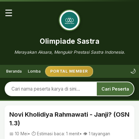
☰
Olimpiade Sastra
Merayakan Aksara, Mengukir Prestasi Sastra Indonesia.
🌙
Beranda
Lomba
PORTAL MEMBER
Cari Peserta
Novi Kholidiya Rahmawati - Janji? (OSN
1.3)
📅 10 Mei
• ⏱ Estimasi baca: 1 menit
• 👁️
1
tayangan