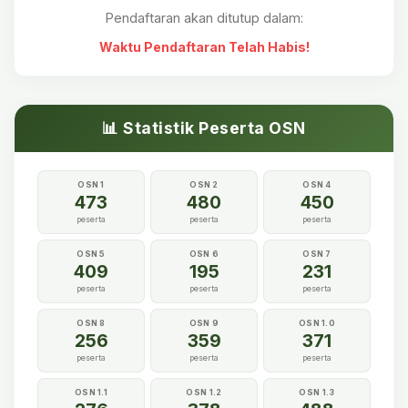
Pendaftaran akan ditutup dalam:
Waktu Pendaftaran Telah Habis!
📊 Statistik Peserta OSN
OSN 1
OSN 2
OSN 4
473
480
450
peserta
peserta
peserta
OSN 5
OSN 6
OSN 7
409
195
231
peserta
peserta
peserta
OSN 8
OSN 9
OSN 1.0
256
359
371
peserta
peserta
peserta
OSN 1.1
OSN 1.2
OSN 1.3