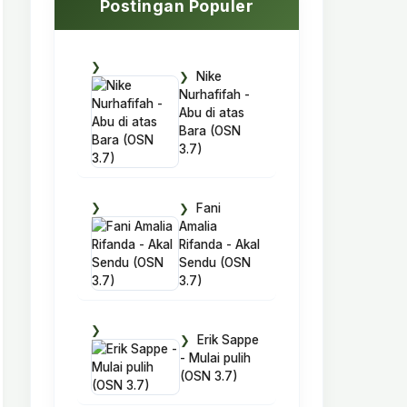
Postingan Populer
Nike
Nurhafifah -
Abu di atas
Bara (OSN
3.7)
Fani
Amalia
Rifanda - Akal
Sendu (OSN
3.7)
Erik Sappe
- Mulai pulih
(OSN 3.7)