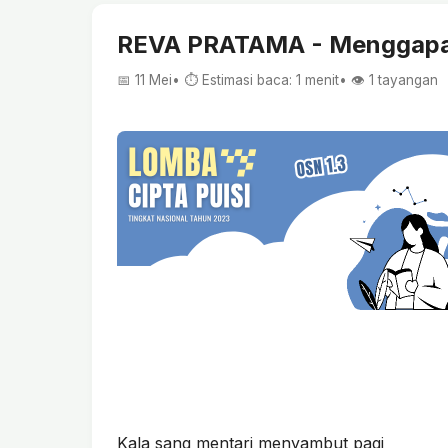
REVA PRATAMA - Menggapai
📅 11 Mei
• ⏱ Estimasi baca: 1 menit
• 👁️
1
tayangan
Kala sang mentari menyambut pagi