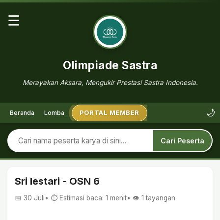
☰
Olimpiade Sastra
Merayakan Aksara, Mengukir Prestasi Sastra Indonesia.
🌙
Beranda
Lomba
PORTAL MEMBER
Cari Peserta
Sri lestari - OSN 6
📅 30 Juli
• ⏱ Estimasi baca: 1 menit
• 👁️
1
tayangan