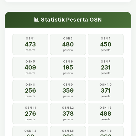
📊 Statistik Peserta OSN
OSN 1
OSN 2
OSN 4
473
480
450
peserta
peserta
peserta
OSN 5
OSN 6
OSN 7
409
195
231
peserta
peserta
peserta
OSN 8
OSN 9
OSN 1.0
256
359
371
peserta
peserta
peserta
OSN 1.1
OSN 1.2
OSN 1.3
276
378
488
peserta
peserta
peserta
OSN 1.4
OSN 1.5
OSN 1.6