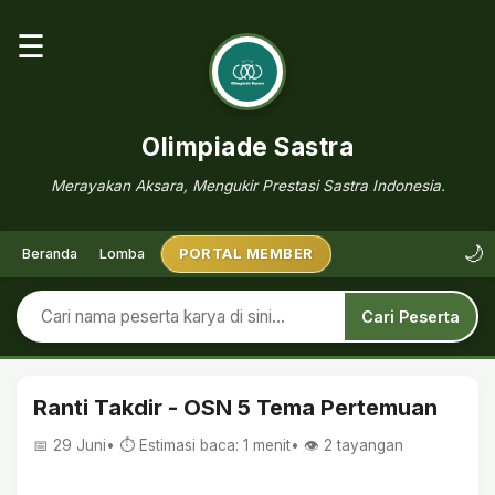
☰
Olimpiade Sastra
Merayakan Aksara, Mengukir Prestasi Sastra Indonesia.
🌙
Beranda
Lomba
PORTAL MEMBER
Cari Peserta
Ranti Takdir - OSN 5 Tema Pertemuan
📅 29 Juni
• ⏱ Estimasi baca: 1 menit
• 👁️
2
tayangan