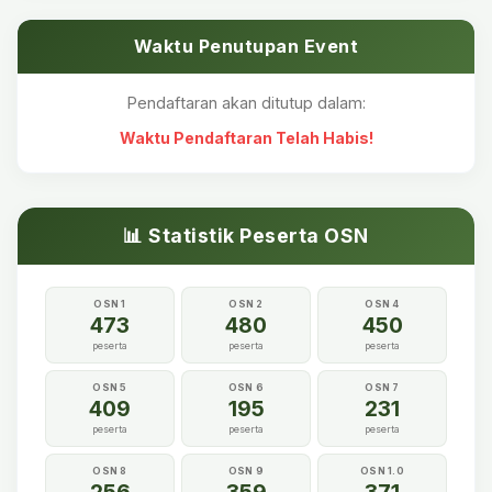
Waktu Penutupan Event
Pendaftaran akan ditutup dalam:
Waktu Pendaftaran Telah Habis!
📊 Statistik Peserta OSN
OSN 1
OSN 2
OSN 4
473
480
450
peserta
peserta
peserta
OSN 5
OSN 6
OSN 7
409
195
231
peserta
peserta
peserta
OSN 8
OSN 9
OSN 1.0