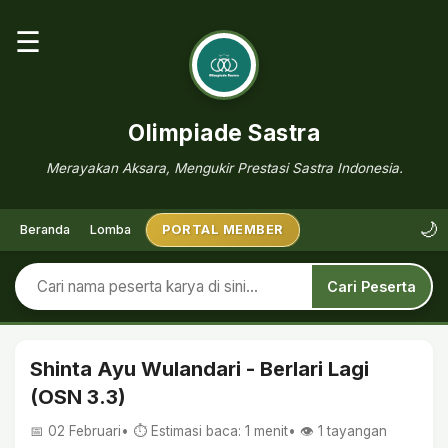
☰
Olimpiade Sastra
Merayakan Aksara, Mengukir Prestasi Sastra Indonesia.
🌙
Beranda
Lomba
PORTAL MEMBER
Cari Peserta
Shinta Ayu Wulandari - Berlari Lagi
(OSN 3.3)
📅 02 Februari
• ⏱ Estimasi baca: 1 menit
• 👁️
1
tayangan