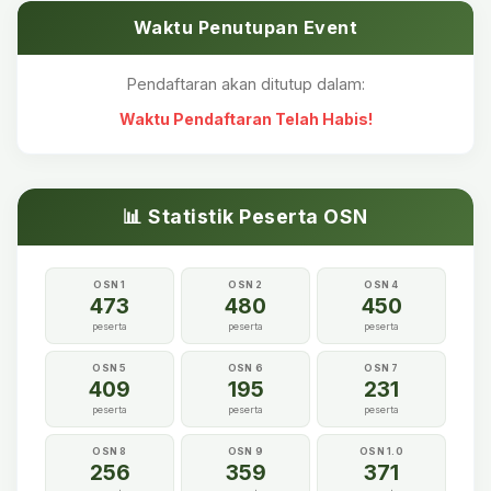
Waktu Penutupan Event
Pendaftaran akan ditutup dalam:
Waktu Pendaftaran Telah Habis!
📊 Statistik Peserta OSN
OSN 1
OSN 2
OSN 4
473
480
450
peserta
peserta
peserta
OSN 5
OSN 6
OSN 7
409
195
231
peserta
peserta
peserta
OSN 8
OSN 9
OSN 1.0
256
359
371