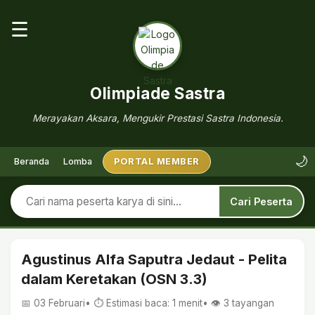
☰
Olimpiade Sastra
Merayakan Aksara, Mengukir Prestasi Sastra Indonesia.
🌙
Beranda
Lomba
PORTAL MEMBER
Cari Peserta
Agustinus Alfa Saputra Jedaut - Pelita
dalam Keretakan (OSN 3.3)
📅 03 Februari
• ⏱ Estimasi baca: 1 menit
• 👁️
3
tayangan