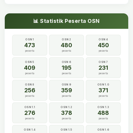
📊 Statistik Peserta OSN
OSN 1
OSN 2
OSN 4
473
480
450
peserta
peserta
peserta
OSN 5
OSN 6
OSN 7
409
195
231
peserta
peserta
peserta
OSN 8
OSN 9
OSN 1.0
256
359
371
peserta
peserta
peserta
OSN 1.1
OSN 1.2
OSN 1.3
276
378
488
peserta
peserta
peserta
OSN 1.4
OSN 1.5
OSN 1.6