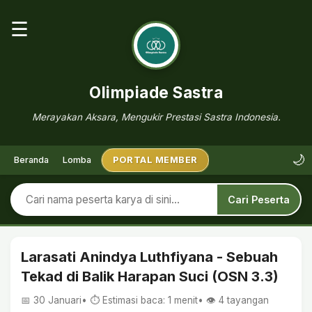
☰
Olimpiade Sastra
Merayakan Aksara, Mengukir Prestasi Sastra Indonesia.
🌙
Beranda
Lomba
PORTAL MEMBER
Cari Peserta
Larasati Anindya Luthfiyana - Sebuah
Tekad di Balik Harapan Suci (OSN 3.3)
📅 30 Januari
• ⏱ Estimasi baca: 1 menit
• 👁️
4
tayangan