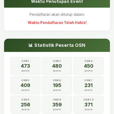
Waktu Penutupan Event
Pendaftaran akan ditutup dalam:
Waktu Pendaftaran Telah Habis!
📊 Statistik Peserta OSN
OSN 1
OSN 2
OSN 4
473
480
450
peserta
peserta
peserta
OSN 5
OSN 6
OSN 7
409
195
231
peserta
peserta
peserta
OSN 8
OSN 9
OSN 1.0
256
359
371
peserta
peserta
peserta