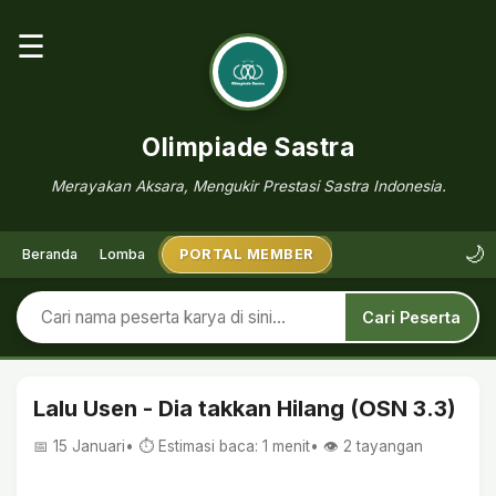
☰
Olimpiade Sastra
Merayakan Aksara, Mengukir Prestasi Sastra Indonesia.
🌙
Beranda
Lomba
PORTAL MEMBER
Cari Peserta
Lalu Usen - Dia takkan Hilang (OSN 3.3)
📅 15 Januari
• ⏱ Estimasi baca: 1 menit
• 👁️
2
tayangan