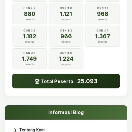
OSN 2.9
OSN 3.0
OSN 3.1
880
1.121
968
peserta
peserta
peserta
OSN 3.2
OSN 3.3
OSN 3.4
1.182
966
1.367
peserta
peserta
peserta
OSN 3.5
OSN 3.6
1.749
1.224
peserta
peserta
25.093
🏆 Total Peserta:
Informasi Blog
Tentang Kami