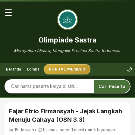
☰
Olimpiade Sastra
Merayakan Aksara, Mengukir Prestasi Sastra Indonesia.
🌙
Beranda
Lomba
PORTAL MEMBER
Cari Peserta
Fajar Etrio Firmansyah - Jejak Langkah
Menuju Cahaya (OSN 3.3)
📅 15 Januari
• ⏱ Estimasi baca: 1 menit
• 👁️
5
tayangan