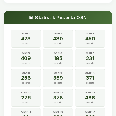
📊 Statistik Peserta OSN
OSN 1
OSN 2
OSN 4
473
480
450
peserta
peserta
peserta
OSN 5
OSN 6
OSN 7
409
195
231
peserta
peserta
peserta
OSN 8
OSN 9
OSN 1.0
256
359
371
peserta
peserta
peserta
OSN 1.1
OSN 1.2
OSN 1.3
276
378
488
peserta
peserta
peserta
OSN 1.4
OSN 1.5
OSN 1.6