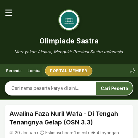
☰
Olimpiade Sastra
Merayakan Aksara, Mengukir Prestasi Sastra Indonesia.
🌙
Beranda
Lomba
PORTAL MEMBER
Cari Peserta
Awalina Faza Nuril Wafa - Di Tengah
Tenangnya Gelap (OSN 3.3)
📅 20 Januari
• ⏱ Estimasi baca: 1 menit
• 👁️
4
tayangan