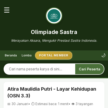
☰
Olimpiade Sastra
Merayakan Aksara, Mengukir Prestasi Sastra Indonesia.
🌙
Beranda
Lomba
PORTAL MEMBER
Cari Peserta
Atira Maulidia Putri - Layar Kehidupan
(OSN 3.3)
📅 30 Januari
• ⏱ Estimasi baca: 1 menit
• 👁️
3
tayangan