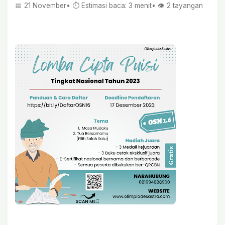
📅 21 November
• ⏱ Estimasi baca: 3 menit
• 👁️
2
tayangan