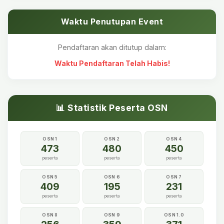
Waktu Penutupan Event
Pendaftaran akan ditutup dalam:
Waktu Pendaftaran Telah Habis!
📊 Statistik Peserta OSN
OSN 1
OSN 2
OSN 4
473
480
450
peserta
peserta
peserta
OSN 5
OSN 6
OSN 7
409
195
231
peserta
peserta
peserta
OSN 8
OSN 9
OSN 1.0