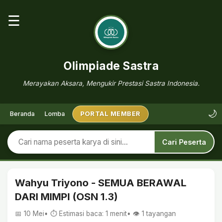
☰
Olimpiade Sastra
Merayakan Aksara, Mengukir Prestasi Sastra Indonesia.
🌙
Beranda
Lomba
PORTAL MEMBER
Cari Peserta
Wahyu Triyono - SEMUA BERAWAL
DARI MIMPI (OSN 1.3)
📅 10 Mei
• ⏱ Estimasi baca: 1 menit
• 👁️
1
tayangan