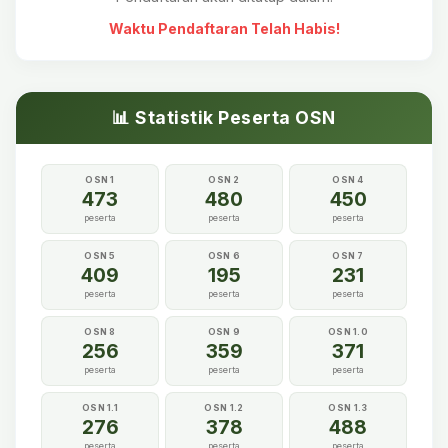
Waktu Pendaftaran Telah Habis!
📊 Statistik Peserta OSN
OSN 1
OSN 2
OSN 4
473
480
450
peserta
peserta
peserta
OSN 5
OSN 6
OSN 7
409
195
231
peserta
peserta
peserta
OSN 8
OSN 9
OSN 1.0
256
359
371
peserta
peserta
peserta
OSN 1.1
OSN 1.2
OSN 1.3
276
378
488
peserta
peserta
peserta