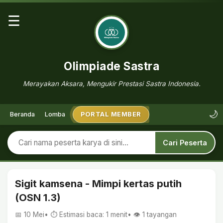
☰
Olimpiade Sastra
Merayakan Aksara, Mengukir Prestasi Sastra Indonesia.
🌙
Beranda
Lomba
PORTAL MEMBER
Cari Peserta
Sigit kamsena - Mimpi kertas putih
(OSN 1.3)
📅 10 Mei
• ⏱ Estimasi baca: 1 menit
• 👁️
1
tayangan