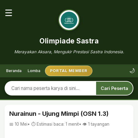
☰
Olimpiade Sastra
Merayakan Aksara, Mengukir Prestasi Sastra Indonesia.
🌙
Beranda
Lomba
PORTAL MEMBER
Cari Peserta
Nurainun - Ujung Mimpi (OSN 1.3)
📅 10 Mei
• ⏱ Estimasi baca: 1 menit
• 👁️
1
tayangan