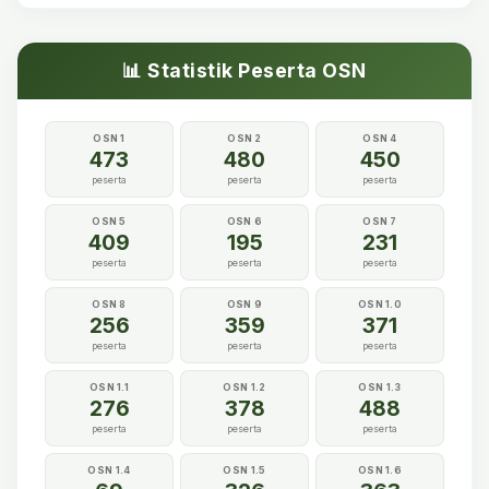
📊 Statistik Peserta OSN
OSN 1
OSN 2
OSN 4
473
480
450
peserta
peserta
peserta
OSN 5
OSN 6
OSN 7
409
195
231
peserta
peserta
peserta
OSN 8
OSN 9
OSN 1.0
256
359
371
peserta
peserta
peserta
OSN 1.1
OSN 1.2
OSN 1.3
276
378
488
peserta
peserta
peserta
OSN 1.4
OSN 1.5
OSN 1.6