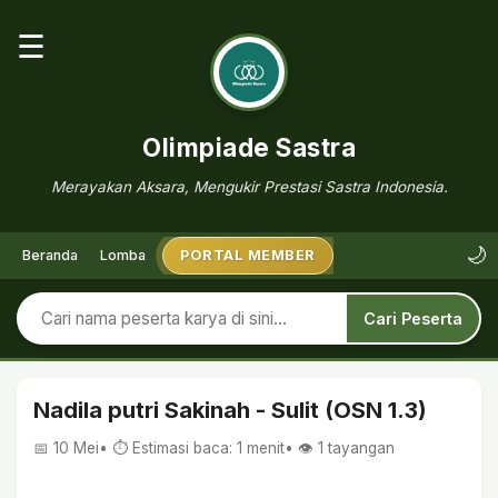
☰
Olimpiade Sastra
Merayakan Aksara, Mengukir Prestasi Sastra Indonesia.
🌙
Beranda
Lomba
PORTAL MEMBER
Cari Peserta
Nadila putri Sakinah - Sulit (OSN 1.3)
📅 10 Mei
• ⏱ Estimasi baca: 1 menit
• 👁️
1
tayangan