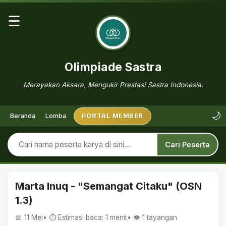
☰
Olimpiade Sastra
Merayakan Aksara, Mengukir Prestasi Sastra Indonesia.
🌙
Beranda
Lomba
PORTAL MEMBER
Cari Peserta
Marta Inuq - "Semangat Citaku" (OSN
1.3)
📅 11 Mei
• ⏱ Estimasi baca: 1 menit
• 👁️
1
tayangan