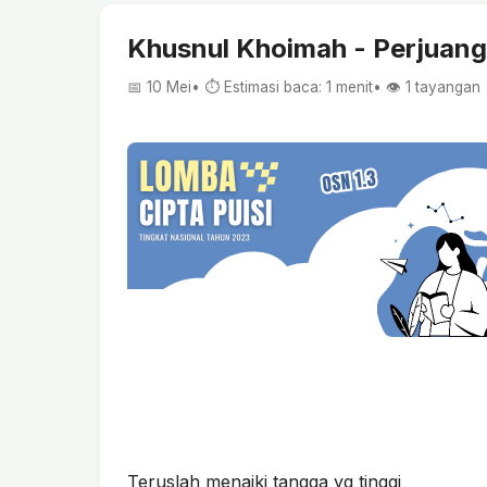
Khusnul Khoimah - Perjuan
📅 10 Mei
• ⏱ Estimasi baca: 1 menit
• 👁️
1
tayangan
Teruslah menaiki tangga yg tinggi