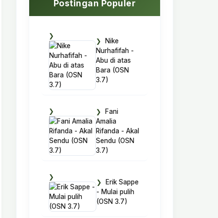
Postingan Populer
Nike
Nurhafifah -
Abu di atas
Bara (OSN
3.7)
Fani
Amalia
Rifanda - Akal
Sendu (OSN
3.7)
Erik Sappe
- Mulai pulih
(OSN 3.7)