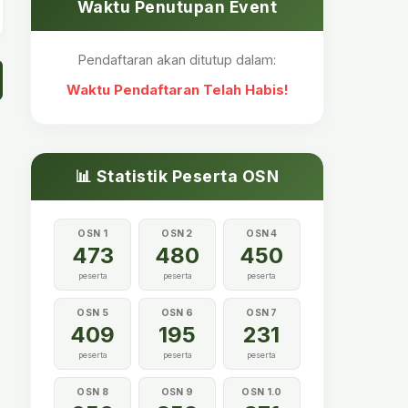
Waktu Penutupan Event
Pendaftaran akan ditutup dalam:
Waktu Pendaftaran Telah Habis!
📊 Statistik Peserta OSN
OSN 1
OSN 2
OSN 4
473
480
450
peserta
peserta
peserta
OSN 5
OSN 6
OSN 7
409
195
231
peserta
peserta
peserta
OSN 8
OSN 9
OSN 1.0