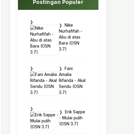
Postingan Populer
Nike
Nurhafifah -
Abu di atas
Bara (OSN
3.7)
Fani
Amalia
Rifanda - Akal
Sendu (OSN
3.7)
Erik Sappe
- Mulai pulih
(OSN 3.7)