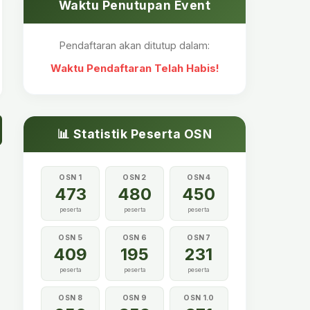
Waktu Penutupan Event
Pendaftaran akan ditutup dalam:
Waktu Pendaftaran Telah Habis!
📊 Statistik Peserta OSN
OSN 1
OSN 2
OSN 4
473
480
450
peserta
peserta
peserta
OSN 5
OSN 6
OSN 7
409
195
231
peserta
peserta
peserta
OSN 8
OSN 9
OSN 1.0