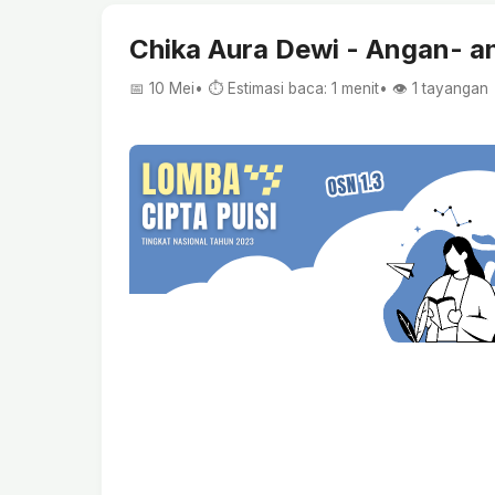
Chika Aura Dewi - Angan- a
📅 10 Mei
• ⏱ Estimasi baca: 1 menit
• 👁️
1
tayangan