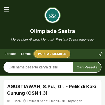
☰
Olimpiade Sastra
Merayakan Aksara, Mengukir Prestasi Sastra Indonesia.
🌙
Beranda
Lomba
PORTAL MEMBER
Cari Peserta
AGUSTIAWAN, S.Pd., Gr. - Pelik di Kaki
Gunung (OSN 1.3)
📅 11 Mei
• ⏱ Estimasi baca: 1 menit
• 👁️
1
tayangan