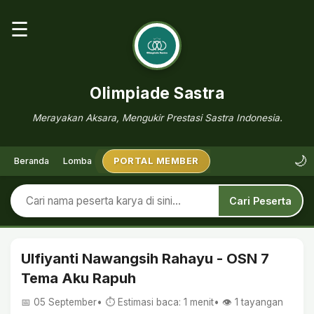
☰
Olimpiade Sastra
Merayakan Aksara, Mengukir Prestasi Sastra Indonesia.
🌙
Beranda
Lomba
PORTAL MEMBER
Cari Peserta
Ulfiyanti Nawangsih Rahayu - OSN 7
Tema Aku Rapuh
📅 05 September
• ⏱ Estimasi baca: 1 menit
• 👁️
1
tayangan