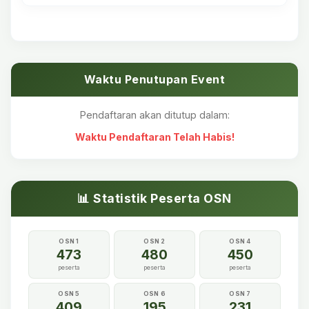
Waktu Penutupan Event
Pendaftaran akan ditutup dalam:
Waktu Pendaftaran Telah Habis!
📊 Statistik Peserta OSN
OSN 1
OSN 2
OSN 4
473
480
450
peserta
peserta
peserta
OSN 5
OSN 6
OSN 7
409
195
231