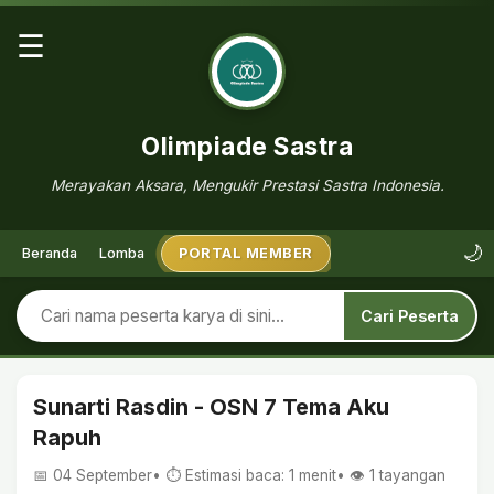
☰
Olimpiade Sastra
Merayakan Aksara, Mengukir Prestasi Sastra Indonesia.
🌙
Beranda
Lomba
PORTAL MEMBER
Cari Peserta
Sunarti Rasdin - OSN 7 Tema Aku
Rapuh
📅 04 September
• ⏱ Estimasi baca: 1 menit
• 👁️
1
tayangan