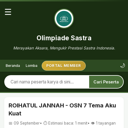
☰
Olimpiade Sastra
Merayakan Aksara, Mengukir Prestasi Sastra Indonesia.
🌙
Beranda
Lomba
PORTAL MEMBER
Cari Peserta
ROIHATUL JANNAH - OSN 7 Tema Aku
Kuat
📅 09 September
• ⏱ Estimasi baca: 1 menit
• 👁️
1
tayangan