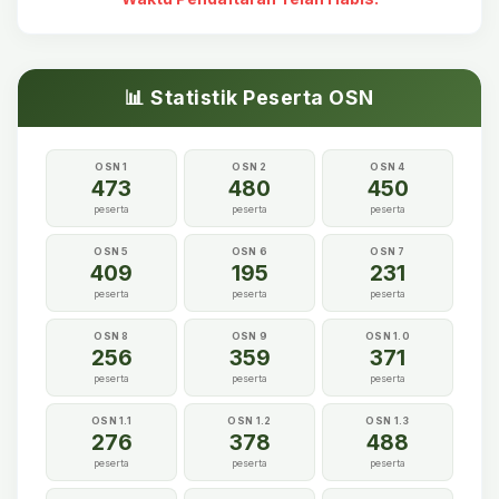
📊 Statistik Peserta OSN
OSN 1
OSN 2
OSN 4
473
480
450
peserta
peserta
peserta
OSN 5
OSN 6
OSN 7
409
195
231
peserta
peserta
peserta
OSN 8
OSN 9
OSN 1.0
256
359
371
peserta
peserta
peserta
OSN 1.1
OSN 1.2
OSN 1.3
276
378
488
peserta
peserta
peserta