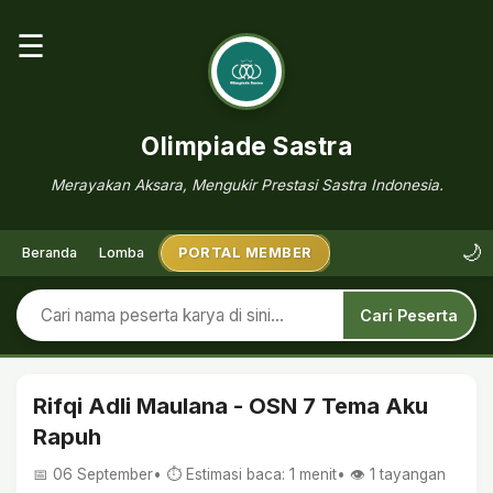
☰
Olimpiade Sastra
Merayakan Aksara, Mengukir Prestasi Sastra Indonesia.
🌙
Beranda
Lomba
PORTAL MEMBER
Cari Peserta
Rifqi Adli Maulana - OSN 7 Tema Aku
Rapuh
📅 06 September
• ⏱ Estimasi baca: 1 menit
• 👁️
1
tayangan