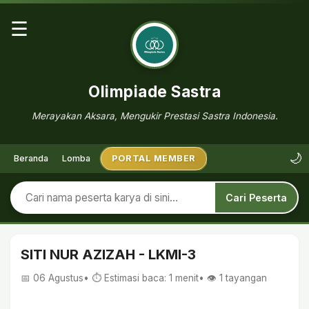
☰
Olimpiade Sastra
Merayakan Aksara, Mengukir Prestasi Sastra Indonesia.
🌙
Beranda
Lomba
PORTAL MEMBER
Cari Peserta
SITI NUR AZIZAH - LKMI-3
📅 06 Agustus
• ⏱ Estimasi baca: 1 menit
• 👁️
1
tayangan