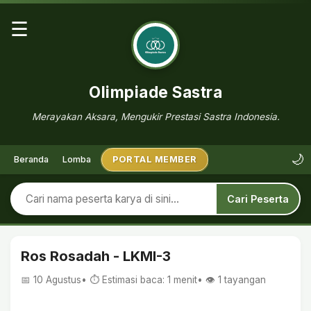
☰
Olimpiade Sastra
Merayakan Aksara, Mengukir Prestasi Sastra Indonesia.
🌙
Beranda
Lomba
PORTAL MEMBER
Cari Peserta
Ros Rosadah - LKMI-3
📅 10 Agustus
• ⏱ Estimasi baca: 1 menit
• 👁️
1
tayangan