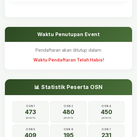
Waktu Penutupan Event
Pendaftaran akan ditutup dalam:
Waktu Pendaftaran Telah Habis!
📊 Statistik Peserta OSN
OSN 1
OSN 2
OSN 4
473
480
450
peserta
peserta
peserta
OSN 5
OSN 6
OSN 7
409
195
231