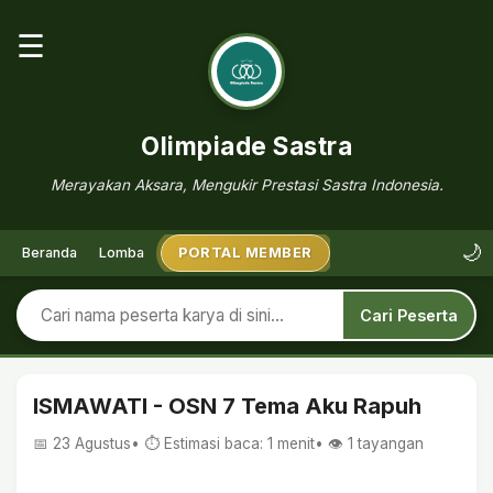
☰
Olimpiade Sastra
Merayakan Aksara, Mengukir Prestasi Sastra Indonesia.
🌙
Beranda
Lomba
PORTAL MEMBER
Cari Peserta
ISMAWATI - OSN 7 Tema Aku Rapuh
📅 23 Agustus
• ⏱ Estimasi baca: 1 menit
• 👁️
1
tayangan