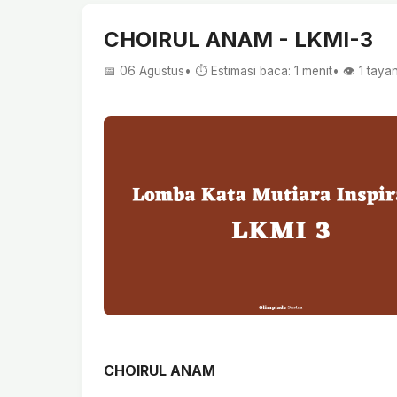
CHOIRUL ANAM - LKMI-3
📅 06 Agustus
• ⏱ Estimasi baca: 1 menit
• 👁️
1
taya
CHOIRUL ANAM