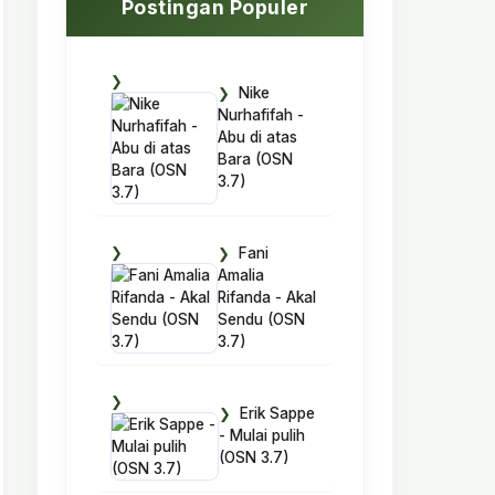
Postingan Populer
Nike
Nurhafifah -
Abu di atas
Bara (OSN
3.7)
Fani
Amalia
Rifanda - Akal
Sendu (OSN
3.7)
Erik Sappe
- Mulai pulih
(OSN 3.7)