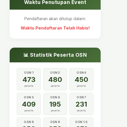
Waktu Penutupan Event
Pendaftaran akan ditutup dalam:
Waktu Pendaftaran Telah Habis!
📊 Statistik Peserta OSN
OSN 1
OSN 2
OSN 4
473
480
450
peserta
peserta
peserta
OSN 5
OSN 6
OSN 7
409
195
231
peserta
peserta
peserta
OSN 8
OSN 9
OSN 1.0