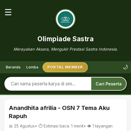
☰
Olimpiade Sastra
Merayakan Aksara, Mengukir Prestasi Sastra Indonesia.
🌙
Beranda
Lomba
PORTAL MEMBER
Cari Peserta
Anandhita afrilia - OSN 7 Tema Aku
Rapuh
📅 25 Agustus
• ⏱ Estimasi baca: 1 menit
• 👁️
1
tayangan