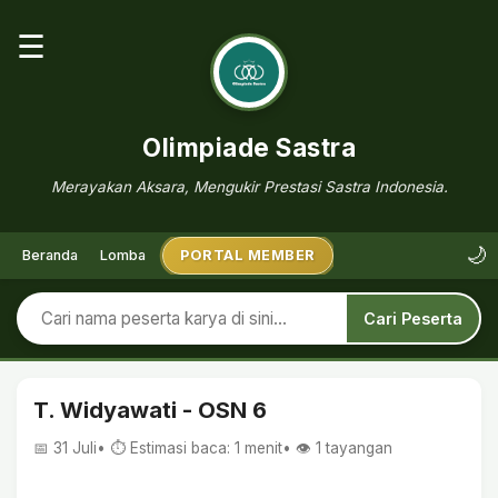
☰
Olimpiade Sastra
Merayakan Aksara, Mengukir Prestasi Sastra Indonesia.
🌙
Beranda
Lomba
PORTAL MEMBER
Cari Peserta
T. Widyawati - OSN 6
📅 31 Juli
• ⏱ Estimasi baca: 1 menit
• 👁️
1
tayangan