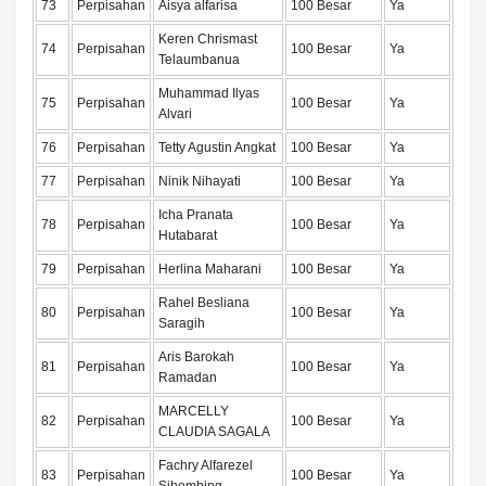
73
Perpisahan
Aisya alfarisa
100 Besar
Ya
Keren Chrismast
74
Perpisahan
100 Besar
Ya
Telaumbanua
Muhammad Ilyas
75
Perpisahan
100 Besar
Ya
Alvari
76
Perpisahan
Tetty Agustin Angkat
100 Besar
Ya
77
Perpisahan
Ninik Nihayati
100 Besar
Ya
Icha Pranata
78
Perpisahan
100 Besar
Ya
Hutabarat
79
Perpisahan
Herlina Maharani
100 Besar
Ya
Rahel Besliana
80
Perpisahan
100 Besar
Ya
Saragih
Aris Barokah
81
Perpisahan
100 Besar
Ya
Ramadan
MARCELLY
82
Perpisahan
100 Besar
Ya
CLAUDIA SAGALA
Fachry Alfarezel
83
Perpisahan
100 Besar
Ya