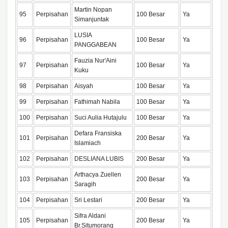
Martin Nopan
95
Perpisahan
100 Besar
Ya
Simanjuntak
LUSIA
96
Perpisahan
100 Besar
Ya
PANGGABEAN
Fauzia Nur'Aini
97
Perpisahan
100 Besar
Ya
Kuku
98
Perpisahan
Aisyah
100 Besar
Ya
99
Perpisahan
Fathimah Nabila
100 Besar
Ya
100
Perpisahan
Suci Aulia Hutajulu
100 Besar
Ya
Defara Fransiska
101
Perpisahan
200 Besar
Ya
Islamiach
102
Perpisahan
DESLIANA LUBIS
200 Besar
Ya
Arthacya Zuellen
103
Perpisahan
200 Besar
Ya
Saragih
104
Perpisahan
Sri Lestari
200 Besar
Ya
Sifra Aldani
105
Perpisahan
200 Besar
Ya
Br.Situmorang