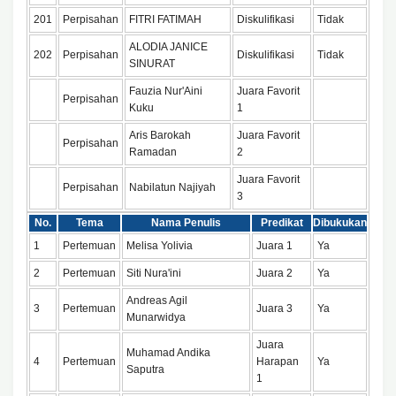
201
Perpisahan
FITRI FATIMAH
Diskulifikasi
Tidak
ALODIA JANICE
202
Perpisahan
Diskulifikasi
Tidak
SINURAT
Fauzia Nur'Aini
Juara Favorit
Perpisahan
Kuku
1
Aris Barokah
Juara Favorit
Perpisahan
Ramadan
2
Juara Favorit
Perpisahan
Nabilatun Najiyah
3
No.
Tema
Nama Penulis
Predikat
Dibukukan
1
Pertemuan
Melisa Yolivia
Juara 1
Ya
2
Pertemuan
Siti Nura'ini
Juara 2
Ya
Andreas Agil
3
Pertemuan
Juara 3
Ya
Munarwidya
Juara
Muhamad Andika
4
Pertemuan
Harapan
Ya
Saputra
1