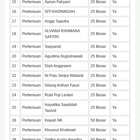
15
Pertemuan
Aynun Fahyani
25 Besar
Ya
16
Pertemuan
SITI KHONINGAH
25 Besar
Ya
17
Pertemuan
Anggi Saputra
25 Besar
Ya
ALVIANA RAHMANA
18
Pertemuan
25 Besar
Ya
SAFITRI
19
Pertemuan
Supyandi
25 Besar
Ya
20
Pertemuan
Agustina Nugrahawati
25 Besar
Ya
21
Pertemuan
Diah Anggraeni
25 Besar
Ya
22
Pertemuan
Ni Putu Sintya Widianti
25 Besar
Ya
23
Pertemuan
Gilang Ardhan Fauzi
25 Besar
Ya
24
Pertemuan
Rizki Puji Lestari
25 Besar
Ya
Inayatika Sayiddah
25
Pertemuan
25 Besar
Ya
Tauhid
26
Pertemuan
Inayah NK
50 Besar
Ya
27
Pertemuan
Khusnul Khotimah
50 Besar
Ya
28
Pertemuan
Talitha Azalia Amadha
50 Besar
Ya