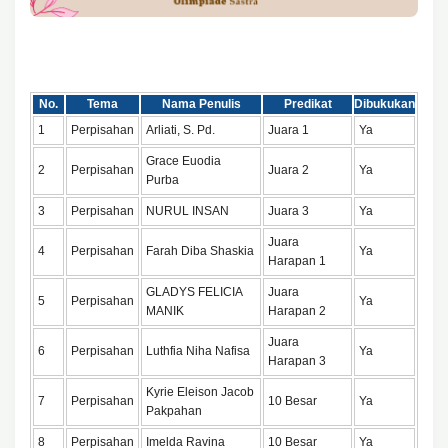
No.
Tema
Nama Penulis
Predikat
Dibukukan
1
Perpisahan
Arliati, S. Pd.
Juara 1
Ya
Grace Euodia
2
Perpisahan
Juara 2
Ya
Purba
3
Perpisahan
NURUL INSAN
Juara 3
Ya
Juara
4
Perpisahan
Farah Diba Shaskia
Ya
Harapan 1
GLADYS FELICIA
Juara
5
Perpisahan
Ya
MANIK
Harapan 2
Juara
6
Perpisahan
Luthfia Niha Nafisa
Ya
Harapan 3
Kyrie Eleison Jacob
7
Perpisahan
10 Besar
Ya
Pakpahan
8
Perpisahan
Imelda Ravina
10 Besar
Ya