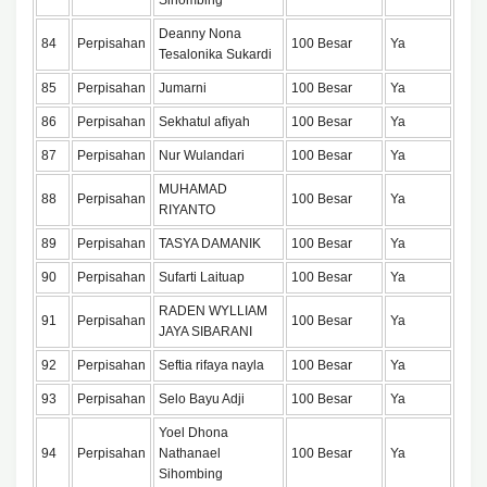
Sihombing
Deanny Nona
84
Perpisahan
100 Besar
Ya
Tesalonika Sukardi
85
Perpisahan
Jumarni
100 Besar
Ya
86
Perpisahan
Sekhatul afiyah
100 Besar
Ya
87
Perpisahan
Nur Wulandari
100 Besar
Ya
MUHAMAD
88
Perpisahan
100 Besar
Ya
RIYANTO
89
Perpisahan
TASYA DAMANIK
100 Besar
Ya
90
Perpisahan
Sufarti Laituap
100 Besar
Ya
RADEN WYLLIAM
91
Perpisahan
100 Besar
Ya
JAYA SIBARANI
92
Perpisahan
Seftia rifaya nayla
100 Besar
Ya
93
Perpisahan
Selo Bayu Adji
100 Besar
Ya
Yoel Dhona
94
Perpisahan
Nathanael
100 Besar
Ya
Sihombing