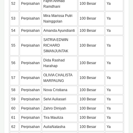
Fajrin Ahmad
52
Perpisahan
100 Besar
Ya
Ramdhani
Mira Marissa Putri
53
Perpisahan
100 Besar
Ya
Nainggolan
54
Perpisahan
Amanda Ayundianti
100 Besar
Ya
SATRIA EDWIN
55
Perpisahan
RICHARD
100 Besar
Ya
SIMANJUNTAK
Dida Rashad
56
Perpisahan
100 Besar
Ya
Harahap
OLIVIA CHALISTA
57
Perpisahan
100 Besar
Ya
MARPAUNG
58
Perpisahan
Nova Cristiana
100 Besar
Ya
59
Perpisahan
Selvi Auliasari
100 Besar
Ya
60
Perpisahan
Zahro Diniyah
100 Besar
Ya
61
Perpisahan
Tira Mauliza
100 Besar
Ya
62
Perpisahan
AuliaNatasha
100 Besar
Ya