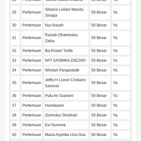
Silvana Leilani Manda
29
Pertemuan
50 Besar
Ya
Sinaga
30
Pertemuan
Nur Aisyah
50 Besar
Ya
Raisah Dhamiratuz
31
Pertemuan
50 Besar
Ya
Zakia
32
Pertemuan
Ika Khaeri Yulifa
50 Besar
Ya
33
Pertemuan
NITI SASMINA ZAEZAFI
50 Besar
Ya
34
Pertemuan
Windah Pangastutik
50 Besar
Ya
Jeffry H Lionel Cristiano
35
Pertemuan
50 Besar
Ya
Samosir
36
Pertemuan
Putu Ari Suarsini
50 Besar
Ya
37
Pertemuan
Handayani
50 Besar
Ya
38
Pertemuan
Zumrotus Sholihah
50 Besar
Ya
39
Pertemuan
Evi Nurisma
50 Besar
Ya
40
Pertemuan
Maria Anjelika Una Goa
50 Besar
Ya