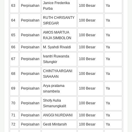
Janice Frederika
63
Perpisahan
100 Besar
Ya
Purba
RUTH CHRISANTY
64
Perpisahan
100 Besar
Ya
SIREGAR
AMOS MARTUA
65
Perpisahan
100 Besar
Ya
RAJA SIMBOLON
66
Perpisahan
M. Syahdi Rivaldi
100 Besar
Ya
Ivantri Ruwanda
67
Perpisahan
100 Besar
Ya
Situngkir
CHINTYA ARGANI
68
Perpisahan
100 Besar
Ya
SIAHAAN
Arya pratama
69
Perpisahan
100 Besar
Ya
sinambela
Shofy Aulia
70
Perpisahan
100 Besar
Ya
Simanungkalit
71
Perpisahan
ANGGI NURDIANI
100 Besar
Ya
72
Perpisahan
Gesti Mintarsih
100 Besar
Ya