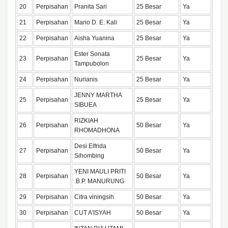
20
Perpisahan
Pranita Sari
25 Besar
Ya
21
Perpisahan
Mario D. E. Kali
25 Besar
Ya
22
Perpisahan
Aisha Yuanina
25 Besar
Ya
Ester Sonata
23
Perpisahan
25 Besar
Ya
Tampubolon
24
Perpisahan
Nurianis
25 Besar
Ya
JENNY MARTHA
25
Perpisahan
25 Besar
Ya
SIBUEA
RIZKIAH
26
Perpisahan
50 Besar
Ya
RHOMADHONA
Desi Elfrida
27
Perpisahan
50 Besar
Ya
Sihombing
YENI MAULI PRITI
28
Perpisahan
50 Besar
Ya
.B.P. MANURUNG
29
Perpisahan
Citra viningsih
50 Besar
Ya
30
Perpisahan
CUT A'ISYAH
50 Besar
Ya