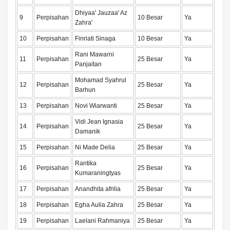
Dhiyaa' Jauzaa' Az
9
Perpisahan
10 Besar
Ya
Zahra'
10
Perpisahan
Finriati Sinaga
10 Besar
Ya
Rani Mawarni
11
Perpisahan
25 Besar
Ya
Panjaitan
Mohamad Syahrul
12
Perpisahan
25 Besar
Ya
Barhun
13
Perpisahan
Novi Wiarwanti
25 Besar
Ya
Vidi Jean Ignasia
14
Perpisahan
25 Besar
Ya
Damanik
15
Perpisahan
Ni Made Delia
25 Besar
Ya
Rantika
16
Perpisahan
25 Besar
Ya
Kumaraningtyas
17
Perpisahan
Anandhita afrilia
25 Besar
Ya
18
Perpisahan
Egha Aulia Zahra
25 Besar
Ya
19
Perpisahan
Laelani Rahmaniya
25 Besar
Ya