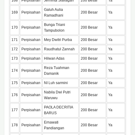
168
Perpisahan
Jernihta Siallagan
200 Besar
Ya
Galuh Aulia
169
Perpisahan
200 Besar
Ya
Ramadhani
Bunga Triani
170
Perpisahan
200 Besar
Ya
Tampubolon
171
Perpisahan
Mey Dwitri Purba
200 Besar
Ya
172
Perpisahan
Raudhatul Zannah
200 Besar
Ya
173
Perpisahan
Hilwan Adas
200 Besar
Ya
Reza Tuahman
174
Perpisahan
200 Besar
Ya
Damanik
175
Perpisahan
NI Luh sarmini
200 Besar
Ya
Nabila Dwi Putri
176
Perpisahan
200 Besar
Ya
Waruwu
PAOLA DECRITIA
177
Perpisahan
200 Besar
Ya
BARUS
Ernawati
178
Perpisahan
200 Besar
Ya
Pandiangan