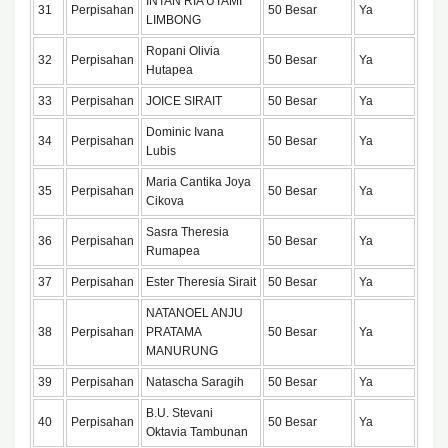
INTAN RIA UTAMI
31
Perpisahan
50 Besar
Ya
LIMBONG
Ropani Olivia
32
Perpisahan
50 Besar
Ya
Hutapea
33
Perpisahan
JOICE SIRAIT
50 Besar
Ya
Dominic Ivana
34
Perpisahan
50 Besar
Ya
Lubis
Maria Cantika Joya
35
Perpisahan
50 Besar
Ya
Cikova
Sasra Theresia
36
Perpisahan
50 Besar
Ya
Rumapea
37
Perpisahan
Ester Theresia Sirait
50 Besar
Ya
NATANOEL ANJU
38
Perpisahan
PRATAMA
50 Besar
Ya
MANURUNG
39
Perpisahan
Natascha Saragih
50 Besar
Ya
B.U. Stevani
40
Perpisahan
50 Besar
Ya
Oktavia Tambunan