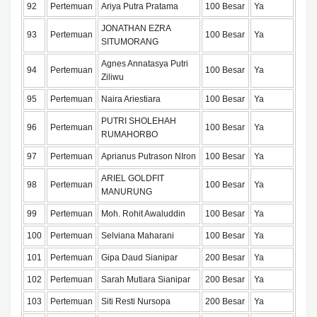
92
Pertemuan
Ariya Putra Pratama
100 Besar
Ya
JONATHAN EZRA
93
Pertemuan
100 Besar
Ya
SITUMORANG
Agnes Annatasya Putri
94
Pertemuan
100 Besar
Ya
Ziliwu
95
Pertemuan
Naira Ariestiara
100 Besar
Ya
PUTRI SHOLEHAH
96
Pertemuan
100 Besar
Ya
RUMAHORBO
97
Pertemuan
Aprianus Putrason NIron
100 Besar
Ya
ARIEL GOLDFIT
98
Pertemuan
100 Besar
Ya
MANURUNG
99
Pertemuan
Moh. Rohit Awaluddin
100 Besar
Ya
100
Pertemuan
Selviana Maharani
100 Besar
Ya
101
Pertemuan
Gipa Daud Sianipar
200 Besar
Ya
102
Pertemuan
Sarah Mutiara Sianipar
200 Besar
Ya
103
Pertemuan
Siti Resti Nursopa
200 Besar
Ya