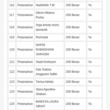
116
Perpisahan
Nadhiifah T.W
200 Besar
Ya
Glenn Afidano
117
Perpisahan
200 Besar
Ya
Purba
Arga timoty moris
118
Perpisahan
200 Besar
Ya
damanik
119
Perpisahan
Rohmiati
200 Besar
Ya
NAFIIS
120
Perpisahan
RAMADHANI
200 Besar
Ya
SARAGIH
121
Perpisahan
Septi Andriyani
200 Besar
Ya
Ade Sukma
122
Perpisahan
200 Besar
Ya
Anggraini Safitri
123
Perpisahan
Tarisa Adistia
200 Besar
Ya
Sipra Agustina
124
Perpisahan
200 Besar
Ya
Silaban
MARSYA LAURA
125
Perpisahan
200 Besar
Ya
SIRAIT