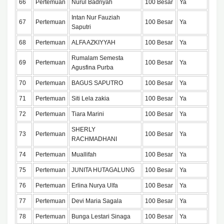
66
Pertemuan
Nurul Badriyah
100 Besar
Ya
Intan Nur Fauziah
67
Pertemuan
100 Besar
Ya
Saputri
68
Pertemuan
ALFA AZKIYYAH
100 Besar
Ya
Rumalam Semesta
69
Pertemuan
100 Besar
Ya
Agusfina Purba
70
Pertemuan
BAGUS SAPUTRO
100 Besar
Ya
71
Pertemuan
Siti Lela zakia
100 Besar
Ya
72
Pertemuan
Tiara Marini
100 Besar
Ya
SHERLY
73
Pertemuan
100 Besar
Ya
RACHMADHANI
74
Pertemuan
Muallifah
100 Besar
Ya
75
Pertemuan
JUNITA HUTAGALUNG
100 Besar
Ya
76
Pertemuan
Erlina Nurya Ulfa
100 Besar
Ya
77
Pertemuan
Devi Maria Sagala
100 Besar
Ya
78
Pertemuan
Bunga Lestari Sinaga
100 Besar
Ya