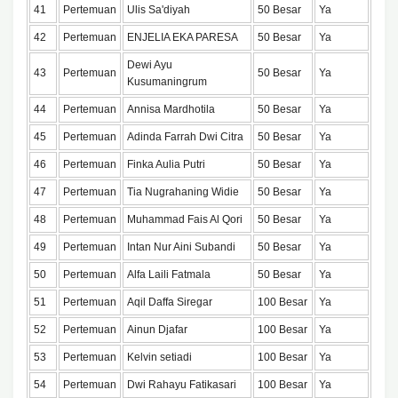
41
Pertemuan
Ulis Sa'diyah
50 Besar
Ya
42
Pertemuan
ENJELIA EKA PARESA
50 Besar
Ya
Dewi Ayu
43
Pertemuan
50 Besar
Ya
Kusumaningrum
44
Pertemuan
Annisa Mardhotila
50 Besar
Ya
45
Pertemuan
Adinda Farrah Dwi Citra
50 Besar
Ya
46
Pertemuan
Finka Aulia Putri
50 Besar
Ya
47
Pertemuan
Tia Nugrahaning Widie
50 Besar
Ya
48
Pertemuan
Muhammad Fais Al Qori
50 Besar
Ya
49
Pertemuan
Intan Nur Aini Subandi
50 Besar
Ya
50
Pertemuan
Alfa Laili Fatmala
50 Besar
Ya
51
Pertemuan
Aqil Daffa Siregar
100 Besar
Ya
52
Pertemuan
Ainun Djafar
100 Besar
Ya
53
Pertemuan
Kelvin setiadi
100 Besar
Ya
54
Pertemuan
Dwi Rahayu Fatikasari
100 Besar
Ya