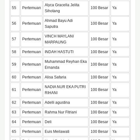
Alyca Gracella Jelita
55
Pertemuan
100 Besar
Ya
Sihotang
Ahmad Bayu Adi
56
Pertemuan
100 Besar
Ya
Saputra
VINCH MAYLANI
57
Pertemuan
100 Besar
Ya
MARPAUNG
58
Pertemuan
INDAH HASTUTI
100 Besar
Ya
Muhammad Reyhan Eka
59
Pertemuan
100 Besar
Ya
Ernanda
60
Pertemuan
Alisa Safaria
100 Besar
Ya
NADIA NUR EKA PUTRI
61
Pertemuan
100 Besar
Ya
RIHANI
62
Pertemuan
Adelli agustina
100 Besar
Ya
63
Pertemuan
Rahma Nur Fitriani
100 Besar
Ya
64
Pertemuan
Deli
100 Besar
Ya
65
Pertemuan
Euis Meilawati
100 Besar
Ya