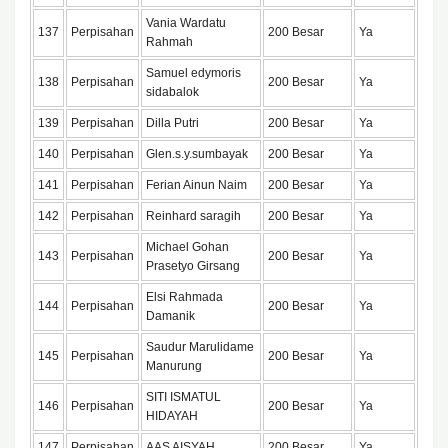
Vania Wardatu
137
Perpisahan
200 Besar
Ya
Rahmah
Samuel edymoris
138
Perpisahan
200 Besar
Ya
sidabalok
139
Perpisahan
Dilla Putri
200 Besar
Ya
140
Perpisahan
Glen.s.y.sumbayak
200 Besar
Ya
141
Perpisahan
Ferian Ainun Naim
200 Besar
Ya
142
Perpisahan
Reinhard saragih
200 Besar
Ya
Michael Gohan
143
Perpisahan
200 Besar
Ya
Prasetyo Girsang
Elsi Rahmada
144
Perpisahan
200 Besar
Ya
Damanik
Saudur Marulidame
145
Perpisahan
200 Besar
Ya
Manurung
SITI ISMATUL
146
Perpisahan
200 Besar
Ya
HIDAYAH
147
Perpisahan
AAS AISYAH
200 Besar
Ya