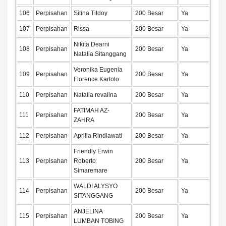
106
Perpisahan
Sitina Titdoy
200 Besar
Ya
107
Perpisahan
Rissa
200 Besar
Ya
Nikita Dearni
108
Perpisahan
200 Besar
Ya
Natalia Sitanggang
Veronika Eugenia
109
Perpisahan
200 Besar
Ya
Florence Kartolo
110
Perpisahan
Natalia revalina
200 Besar
Ya
FATIMAH AZ-
111
Perpisahan
200 Besar
Ya
ZAHRA
112
Perpisahan
Aprilia Rindiawati
200 Besar
Ya
Friendly Erwin
113
Perpisahan
Roberto
200 Besar
Ya
Simaremare
WALDI ALYSYO
114
Perpisahan
200 Besar
Ya
SITANGGANG
ANJELINA
115
Perpisahan
200 Besar
Ya
LUMBAN TOBING