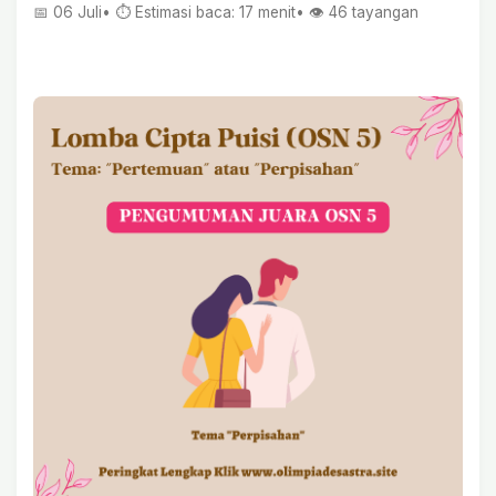
📅 06 Juli
• ⏱ Estimasi baca: 17 menit
• 👁️
46
tayangan