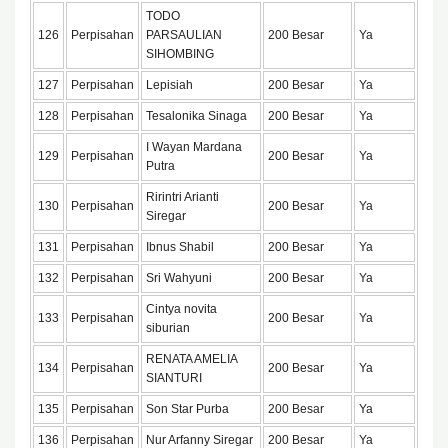
TODO
126
Perpisahan
PARSAULIAN
200 Besar
Ya
SIHOMBING
127
Perpisahan
Lepisiah
200 Besar
Ya
128
Perpisahan
Tesalonika Sinaga
200 Besar
Ya
I Wayan Mardana
129
Perpisahan
200 Besar
Ya
Putra
Ririntri Arianti
130
Perpisahan
200 Besar
Ya
Siregar
131
Perpisahan
Ibnus Shabil
200 Besar
Ya
132
Perpisahan
Sri Wahyuni
200 Besar
Ya
Cintya novita
133
Perpisahan
200 Besar
Ya
siburian
RENATA AMELIA
134
Perpisahan
200 Besar
Ya
SIANTURI
135
Perpisahan
Son Star Purba
200 Besar
Ya
136
Perpisahan
Nur Arfanny Siregar
200 Besar
Ya