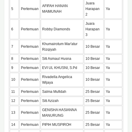
Juara
AFIFAH HANAN
5
Pertemuan
Harapan
Ya
MAIMUNAH
2
Juara
6
Pertemuan
Robby Diamonds
Harapan
Ya
3
Khumairotum Mar'atur
7
Pertemuan
10 Besar
Ya
Rizqiyah
8
Pertemuan
Siti Asmaul Husna
10 Besar
Ya
9
Pertemuan
EVI UL KHUSNI, S.Pd
10 Besar
Ya
Rivadella Angelica
10
Pertemuan
10 Besar
Ya
Wijaya
11
Pertemuan
Salma Mufidah
25 Besar
Ya
12
Pertemuan
Siti Azizah
25 Besar
Ya
GENISHA HASIANNA
13
Pertemuan
25 Besar
Ya
MANURUNG
14
Pertemuan
PIPIH MUSPIROH
25 Besar
Ya