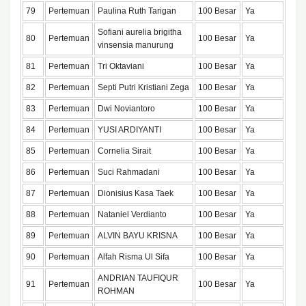
79
Pertemuan
Paulina Ruth Tarigan
100 Besar
Ya
Sofiani aurelia brigitha
80
Pertemuan
100 Besar
Ya
vinsensia manurung
81
Pertemuan
Tri Oktaviani
100 Besar
Ya
82
Pertemuan
Septi Putri Kristiani Zega
100 Besar
Ya
83
Pertemuan
Dwi Noviantoro
100 Besar
Ya
84
Pertemuan
YUSI ARDIYANTI
100 Besar
Ya
85
Pertemuan
Cornelia Sirait
100 Besar
Ya
86
Pertemuan
Suci Rahmadani
100 Besar
Ya
87
Pertemuan
Dionisius Kasa Taek
100 Besar
Ya
88
Pertemuan
Nataniel Verdianto
100 Besar
Ya
89
Pertemuan
ALVIN BAYU KRISNA
100 Besar
Ya
90
Pertemuan
Alfah Risma Ul Sifa
100 Besar
Ya
ANDRIAN TAUFIQUR
91
Pertemuan
100 Besar
Ya
ROHMAN