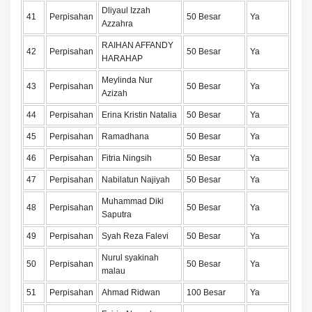
Dliyaul Izzah
41
Perpisahan
50 Besar
Ya
Azzahra
RAIHAN AFFANDY
42
Perpisahan
50 Besar
Ya
HARAHAP
Meylinda Nur
43
Perpisahan
50 Besar
Ya
Azizah
44
Perpisahan
Erina Kristin Natalia
50 Besar
Ya
45
Perpisahan
Ramadhana
50 Besar
Ya
46
Perpisahan
Fitria Ningsih
50 Besar
Ya
47
Perpisahan
Nabilatun Najiyah
50 Besar
Ya
Muhammad Diki
48
Perpisahan
50 Besar
Ya
Saputra
49
Perpisahan
Syah Reza Falevi
50 Besar
Ya
Nurul syakinah
50
Perpisahan
50 Besar
Ya
malau
51
Perpisahan
Ahmad Ridwan
100 Besar
Ya