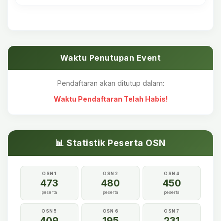
Waktu Penutupan Event
Pendaftaran akan ditutup dalam:
Waktu Pendaftaran Telah Habis!
📊 Statistik Peserta OSN
OSN 1
OSN 2
OSN 4
473
480
450
peserta
peserta
peserta
OSN 5
OSN 6
OSN 7
409
195
231