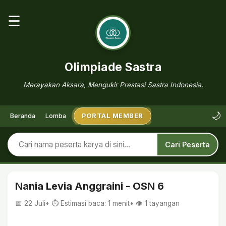
☰
Olimpiade Sastra
Merayakan Aksara, Mengukir Prestasi Sastra Indonesia.
🌙
Beranda
Lomba
PORTAL MEMBER
Cari Peserta
Nania Levia Anggraini - OSN 6
📅 22 Juli
• ⏱ Estimasi baca: 1 menit
• 👁️
1
tayangan