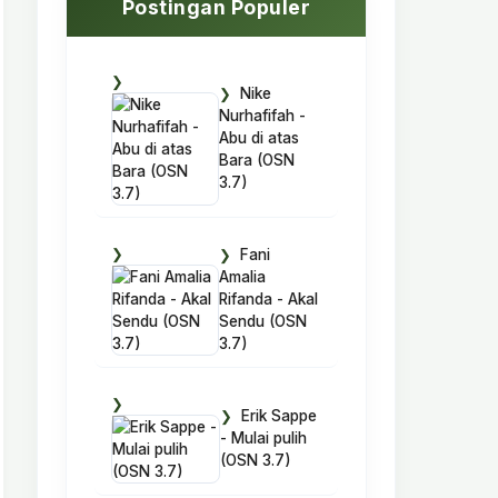
Postingan Populer
Nike
Nurhafifah -
Abu di atas
Bara (OSN
3.7)
Fani
Amalia
Rifanda - Akal
Sendu (OSN
3.7)
Erik Sappe
- Mulai pulih
(OSN 3.7)