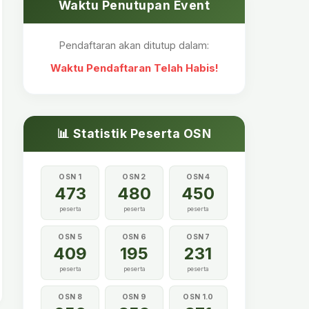
Waktu Penutupan Event
Pendaftaran akan ditutup dalam:
Waktu Pendaftaran Telah Habis!
📊 Statistik Peserta OSN
OSN 1
OSN 2
OSN 4
473
480
450
peserta
peserta
peserta
OSN 5
OSN 6
OSN 7
409
195
231
peserta
peserta
peserta
OSN 8
OSN 9
OSN 1.0