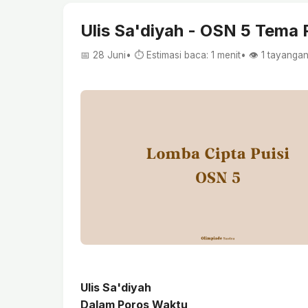
Ulis Sa'diyah - OSN 5 Tema
📅 28 Juni
• ⏱ Estimasi baca: 1 menit
• 👁️
1
tayanga
Ulis Sa'diyah
Dalam Poros Waktu