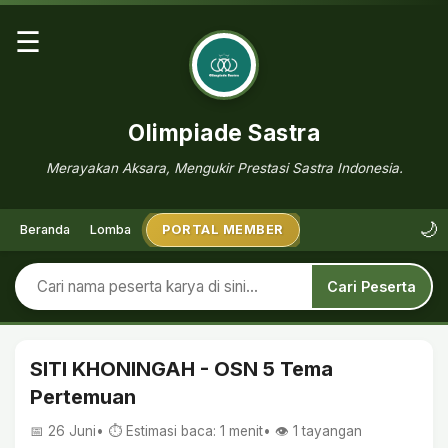
☰
Olimpiade Sastra
Merayakan Aksara, Mengukir Prestasi Sastra Indonesia.
🌙
Beranda
Lomba
PORTAL MEMBER
Cari Peserta
SITI KHONINGAH - OSN 5 Tema
Pertemuan
📅 26 Juni
• ⏱ Estimasi baca: 1 menit
• 👁️
1
tayangan