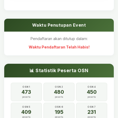
Waktu Penutupan Event
Pendaftaran akan ditutup dalam:
Waktu Pendaftaran Telah Habis!
📊 Statistik Peserta OSN
OSN 1
OSN 2
OSN 4
473
480
450
peserta
peserta
peserta
OSN 5
OSN 6
OSN 7
409
195
231
peserta
peserta
peserta