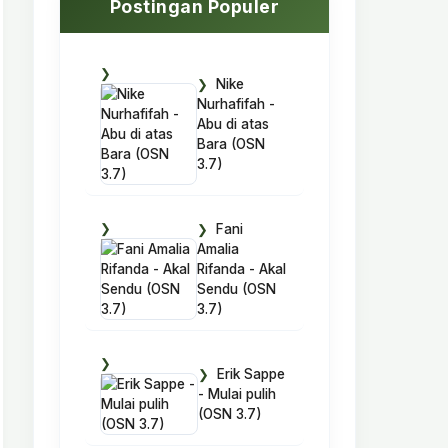
Postingan Populer
Nike
Nurhafifah -
Abu di atas
Bara (OSN
3.7)
Fani
Amalia
Rifanda - Akal
Sendu (OSN
3.7)
Erik Sappe
- Mulai pulih
(OSN 3.7)