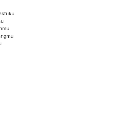
aktuku
mu
anmu
nangmu
u