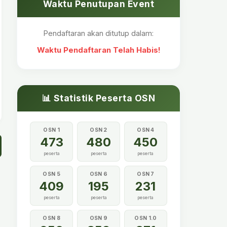
Waktu Penutupan Event
Pendaftaran akan ditutup dalam:
Waktu Pendaftaran Telah Habis!
📊 Statistik Peserta OSN
OSN 1
OSN 2
OSN 4
473
480
450
peserta
peserta
peserta
OSN 5
OSN 6
OSN 7
409
195
231
peserta
peserta
peserta
OSN 8
OSN 9
OSN 1.0