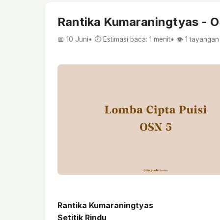
Rantika Kumaraningtyas - 
📅 10 Juni
• ⏱ Estimasi baca: 1 menit
• 👁️
1
tayangan
Rantika Kumaraningtyas
Setitik Rindu