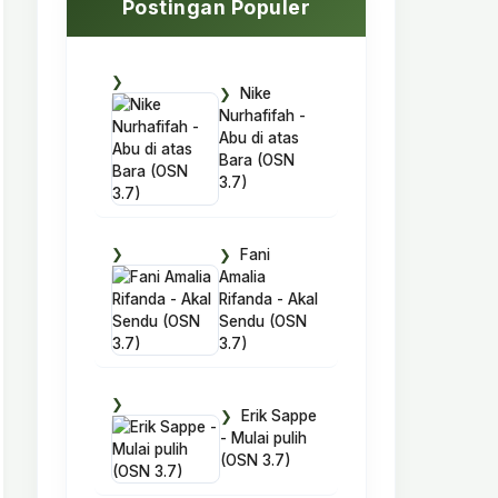
Postingan Populer
Nike
Nurhafifah -
Abu di atas
Bara (OSN
3.7)
Fani
Amalia
Rifanda - Akal
Sendu (OSN
3.7)
Erik Sappe
- Mulai pulih
(OSN 3.7)