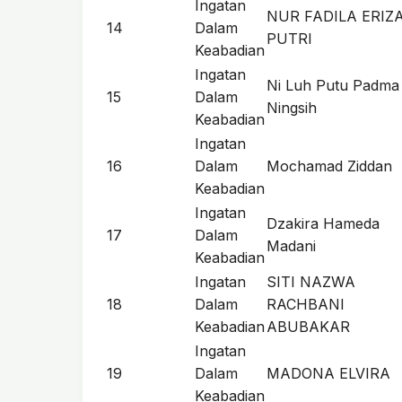
Ingatan
NUR FADILA ERIZ
14
Dalam
PUTRI
Keabadian
Ingatan
Ni Luh Putu Padma
15
Dalam
Ningsih
Keabadian
Ingatan
16
Dalam
Mochamad Ziddan
Keabadian
Ingatan
Dzakira Hameda
17
Dalam
Madani
Keabadian
Ingatan
SITI NAZWA
18
Dalam
RACHBANI
Keabadian
ABUBAKAR
Ingatan
19
Dalam
MADONA ELVIRA
Keabadian