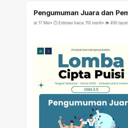
Pengumuman Juara dan Peme
📅 17 Mei
• ⏱ Estimasi baca: 110 menit
• 👁️
495
taya