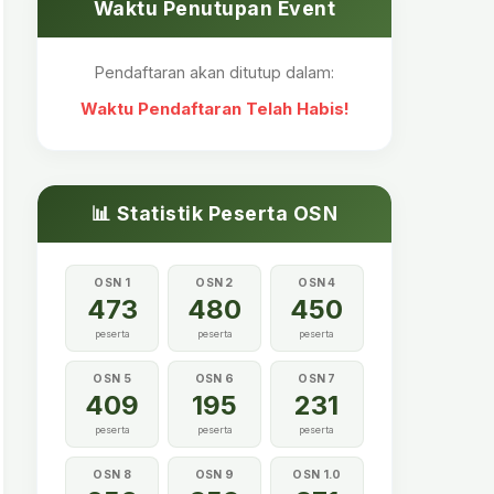
Waktu Penutupan Event
Pendaftaran akan ditutup dalam:
Waktu Pendaftaran Telah Habis!
📊 Statistik Peserta OSN
OSN 1
OSN 2
OSN 4
473
480
450
peserta
peserta
peserta
OSN 5
OSN 6
OSN 7
409
195
231
peserta
peserta
peserta
OSN 8
OSN 9
OSN 1.0