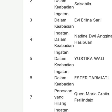
2
Dalam
Salsabila
Keabadian
Ingatan
3
Dalam
Evi Erlina Sari
Keabadian
Ingatan
Nadine Dwi Anggin
4
Dalam
Hasibuan
Keabadian
Ingatan
5
Dalam
YUSTIKA WALI
Keabadian
Ingatan
6
Dalam
ESTER TARMIATI
Keabadian
Perasaan
Quen Maria Gratia
7
yang
Ferilindajo
Hilang
Ingatan