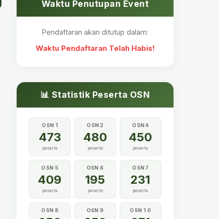
Waktu Penutupan Event
Pendaftaran akan ditutup dalam:
Waktu Pendaftaran Telah Habis!
📊 Statistik Peserta OSN
OSN 1
OSN 2
OSN 4
473
480
450
peserta
peserta
peserta
OSN 5
OSN 6
OSN 7
409
195
231
peserta
peserta
peserta
OSN 8
OSN 9
OSN 1.0