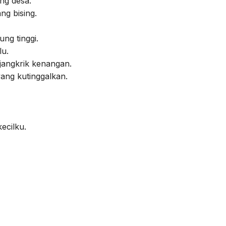
ng desa.
ng bising.
g tinggi.
lu.
jangkrik kenangan.
ang kutinggalkan.
ecilku.