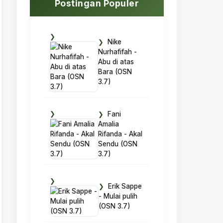
Postingan Populer
Nike
Nurhafifah -
Abu di atas
Bara (OSN
3.7)
Fani
Amalia
Rifanda - Akal
Sendu (OSN
3.7)
Erik Sappe
- Mulai pulih
(OSN 3.7)