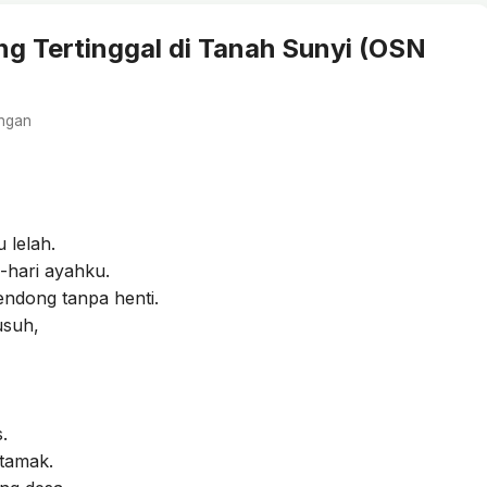
ng Tertinggal di Tanah Sunyi (OSN
ngan
 lelah.
-hari ayahku.
ndong tanpa henti.
usuh,
.
 tamak.