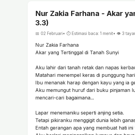
Nur Zakia Farhana - Akar ya
3.3)
📅 02 Februari
• ⏱ Estimasi baca: 1 menit
• 👁️
3
taya
Nur Zakia Farhana
Akar yang Tertinggal di Tanah Sunyi
Aku lahir dari tanah retak dan napas kerbau
Matahari menempel keras di punggung hari
Ibu menanak harap dengan kayu yang ia ge
Aku memungut huruf dari buku pinjaman l
mencari-cari bagaimana...
Lapar menemaniku seperti anjing setia.
Tetapi pikiranku menggigit dunia lebih ganas
Entah gerangan apa yang membuat hati ini