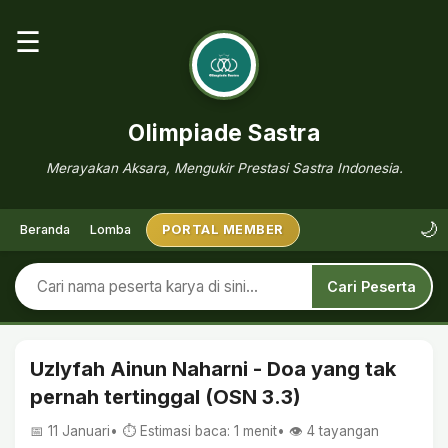
☰
Olimpiade Sastra
Merayakan Aksara, Mengukir Prestasi Sastra Indonesia.
🌙
Beranda
Lomba
PORTAL MEMBER
Cari Peserta
Uzlyfah Ainun Naharni - Doa yang tak
pernah tertinggal (OSN 3.3)
📅 11 Januari
• ⏱ Estimasi baca: 1 menit
• 👁️
4
tayangan