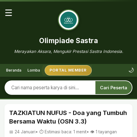
☰
Olimpiade Sastra
Merayakan Aksara, Mengukir Prestasi Sastra Indonesia.
🌙
Beranda
Lomba
PORTAL MEMBER
Cari Peserta
TAZKIATUN NUFUS - Doa yang Tumbuh
Bersama Waktu (OSN 3.3)
📅 24 Januari
• ⏱ Estimasi baca: 1 menit
• 👁️
1
tayangan