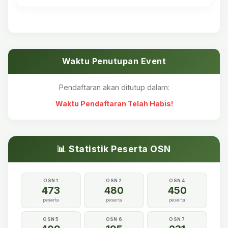
Waktu Penutupan Event
Pendaftaran akan ditutup dalam:
Waktu Pendaftaran Telah Habis!
📊 Statistik Peserta OSN
OSN 1
OSN 2
OSN 4
473
480
450
peserta
peserta
peserta
OSN 5
OSN 6
OSN 7