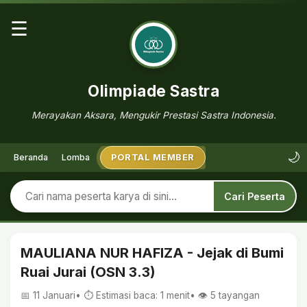
☰
Olimpiade Sastra
Merayakan Aksara, Mengukir Prestasi Sastra Indonesia.
🌙
Beranda
Lomba
PORTAL MEMBER
Cari Peserta
MAULIANA NUR HAFIZA - Jejak di Bumi
Ruai Jurai (OSN 3.3)
📅 11 Januari
• ⏱ Estimasi baca: 1 menit
• 👁️
5
tayangan