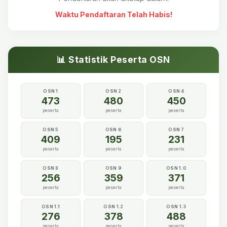
Waktu Pendaftaran Telah Habis!
📊 Statistik Peserta OSN
OSN 1
OSN 2
OSN 4
473
480
450
peserta
peserta
peserta
OSN 5
OSN 6
OSN 7
409
195
231
peserta
peserta
peserta
OSN 8
OSN 9
OSN 1.0
256
359
371
peserta
peserta
peserta
OSN 1.1
OSN 1.2
OSN 1.3
276
378
488
peserta
peserta
peserta